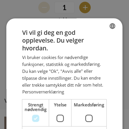
stykker
Totalt
105
kr
Vi vil gi deg en god
opplevelse. Du velger
NORWEGIAN
hvordan.
ENGLISH
Legg i kurven og handle mer
Vi bruker cookies for nødvendige
funksjoner, statistikk og markedsføring.
Du kan velge "Ok", "Avvis alle" eller
Kjøp og gå til kassen
tilpasse dine innstillinger. Du kan endre
eller trekke samtykket ditt når som helst.
Personvernerklæring
Vil du legge til noe i tillegg?
Strengt
Ytelse
Markedsføring
nødvendig