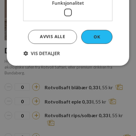
Funksjonalitet
AVVIS ALLE
OK
Drikke
VIS DETALJER
Hva med forfriskende drikke til maten? Vi kan spesielt anbefalte den
økologiske safen fra Rotvoll Safteri, eller premium drikken fra
Bundaberg.
Strengt nødvendig
Ytelse
Markedsføring
Funksjonalitet
Rotvollsaft blåbær 0,33 l
, 55 kr
Strengt nødvendige informasjonskapsler tillater
Rotvollsaft eple 0,33 l
, 55 kr
kjernefunksjoner på nettstedet, som
brukerinnlogging og kontoadministrasjon.
Nettstedet kan ikke brukes riktig uten strengt
Rotvollsaft rips/solbær 0,33 l
, 55 kr
nødvendige informasjonskapsler.
Navn
Forsørger
/
Domene
sessionid_www.rosenborgbakeri.no
www.rosenborgbakeri.no