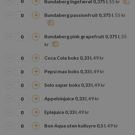
Bundaberg Ingefærøl 0,375 l
, 55 kr
Bundaberg passionfruit 0,375 l
, 55 kr
Bundaberg pink grapefruit 0,375 l
, 55
kr
Coca Cola boks 0,33 l
, 49 kr
Pepsi max boks 0,33 l
, 49 kr
CookieScriptConsent
CookieScript
Googles
www.rosenborgbakeri.no
personvernregler
Solo super boks 0,33 l
, 49 kr
Appelsinjuice 0,33 l
, 49 kr
Eplejuice 0,33 l
, 49 kr
Bon Aqua uten kullsyre 0,5 l
, 49 kr
Lagringserklæring