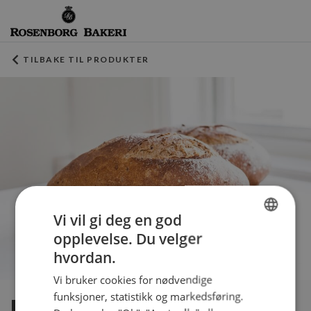
TILBAKE TIL PRODUKTER
Vi vil gi deg en god
opplevelse. Du velger
NORWEGIAN
hvordan.
ENGLISH
Vi bruker cookies for nødvendige
funksjoner, statistikk og markedsføring.
Fransk surdeigsbrød grovt