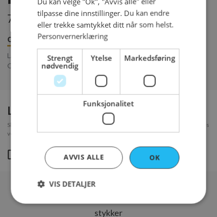
Du kan velge "Ok", "Avvis alle" eller
tilpasse dine innstillinger. Du kan endre
76 kr per stykk
eller trekke samtykket ditt når som helst.
Personvernerklæring
Om produktet
Innhold
Bestillingsfrister
Langtidsmodnet brød bakt på hvete, rug, mørk malt og surdeig.
Strengt
Ytelse
Markedsføring
nødvendig
Obs! Dette produktet kan ikke bestilles til søndager.
Funksjonalitet
Legg til kort?
Skal du sende dette til noen? Skriv en hilsen som skrives i et pent kort og legges
ved leveringen.
Ja
- 75 kr
AVVIS ALLE
OK
VIS DETALJER
stykker