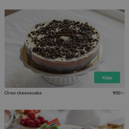
Kjøp
Oreo cheesecake
900
kr