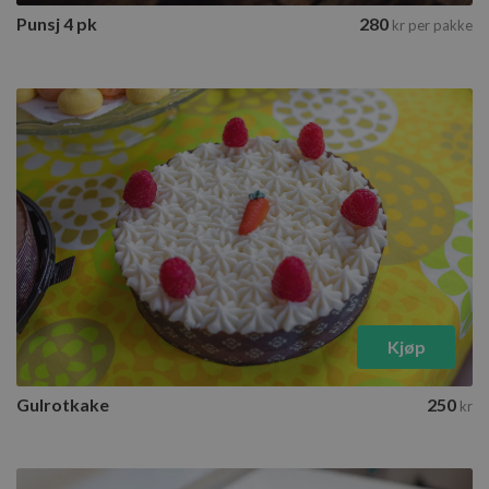
Punsj 4 pk
280
kr
per pakke
Kjøp
Gulrotkake
250
kr