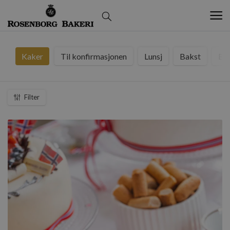
Kaker
Til konfirmasjonen
Lunsj
Bakst
Br
Filter
Laster inn