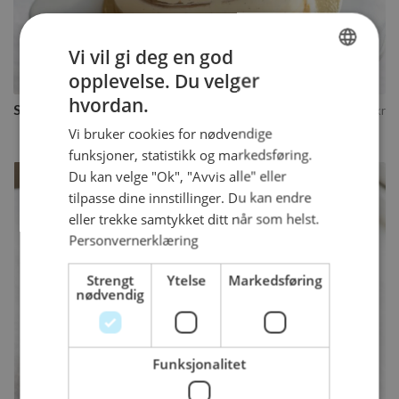
Vi vil gi deg en god
Kjøp
opplevelse. Du velger
NORWEGIAN
hvordan.
Suksessterte
490
kr
ENGLISH
Vi bruker cookies for nødvendige
funksjoner, statistikk og markedsføring.
Du kan velge "Ok", "Avvis alle" eller
tilpasse dine innstillinger. Du kan endre
eller trekke samtykket ditt når som helst.
Personvernerklæring
Strengt
Ytelse
Markedsføring
nødvendig
Funksjonalitet
Kjøp