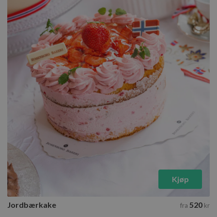
Kjøp
Jordbærkake
520
fra
kr