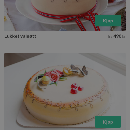
Kjøp
Lukket valnøtt
490
fra
kr
Kjøp