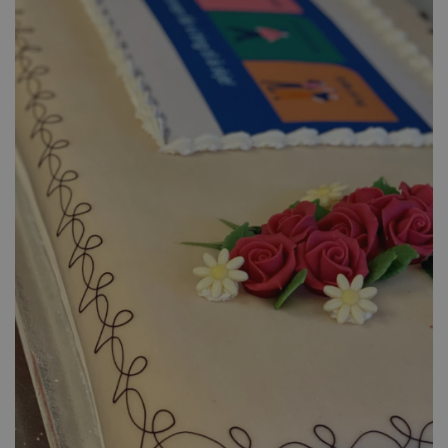
ph_phc_GtkXBKn0eI1mW0WoZMvZLUmgFVhNE20eKkBu9U5Bdic_po
ph_phc_GtkXBKn0eI1mW0WoZMvZLUmgFVhNE20eKkBu9U5Bdic_pri
test
ph_phc_GtkXBKn0eI1mW0WoZMvZLUmgFVhNE20eKkBu9U5Bdic_po
cie-session-api-key
cie-cart-key
Navn
Forsørger
/
Domene
Utløpsdato
elfsight_viewed_recently
Elfsight
10
Navn
core.service.elfsight.com
sekunder
ph_phc_GtkXBKn0eI1mW0WoZMvZLUmgFVhNE20eKkBu9U5Bdic_po