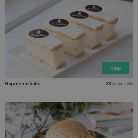
Kjøp
Napoleonskake
78
kr
per stykk