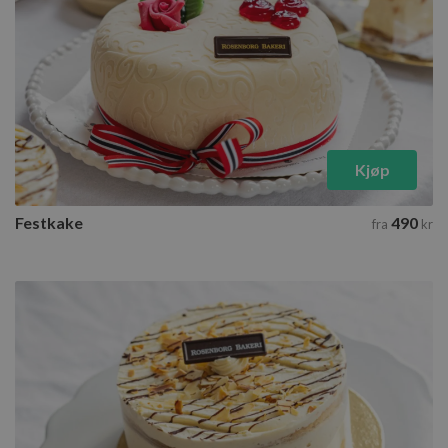
Kjøp
Festkake
490
fra
kr