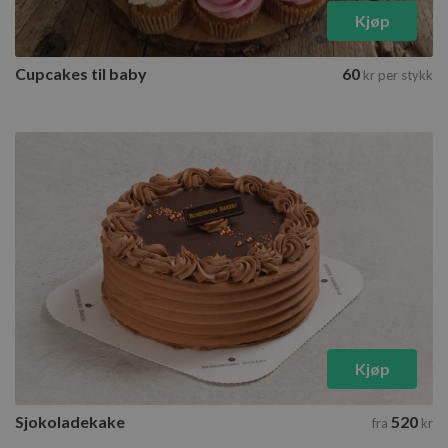
Kjøp
Cupcakes til baby
60
kr
per stykk
Kjøp
Sjokoladekake
520
fra
kr