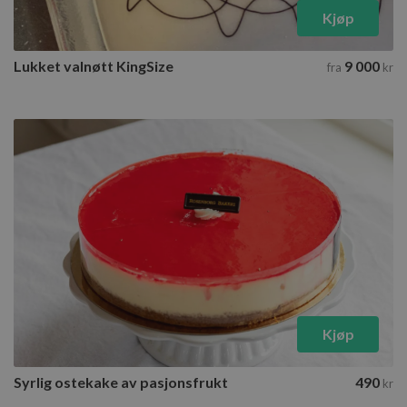
_cfuvid
.elfsight.com
Sesjon
Kjøp
_ga_MPSGJSVYG9
Lukket valnøtt KingSize
9 000
fra
kr
_ga
Kjøp
_ga_9FZCY2D6QZ
Syrlig ostekake av pasjonsfrukt
490
kr