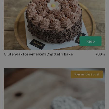
Kjøp
Gluten/laktose/melkefri/nøttefri kake
700
kr
Kan sendes i post