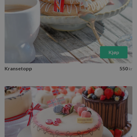
Kjøp
Kransetopp
550
kr