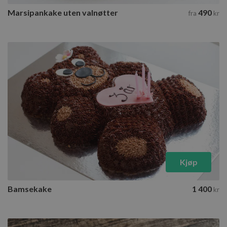
Marsipankake uten valnøtter
490
fra
kr
Kjøp
Bamsekake
1 400
kr