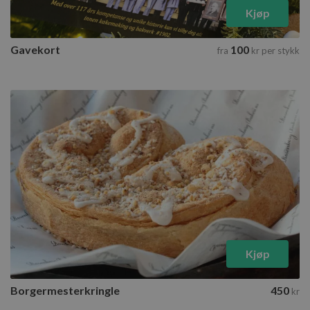
Kjøp
Gavekort
100
fra
kr
per stykk
Kjøp
Borgermesterkringle
450
kr