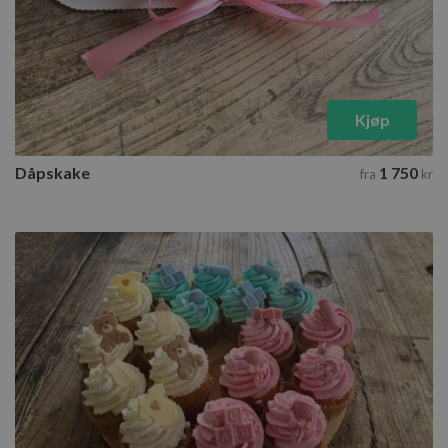
Kjøp
Dåpskake
1 750
fra
kr
Cupcakes til baby
3 tilgjengelige varianter
Velg varianter