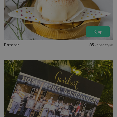
Kjøp
Poteter
85
kr
per stykk
Gavekort
5 tilgjengelige varianter
Velg varianter