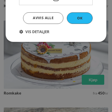
Karamelia
520
fra
kr
AVVIS ALLE
OK
VIS DETALJER
Strengt nødvendig
Ytelse
Markedsføring
Funksjonalitet
Strengt nødvendige informasjonskapsler tillater
kjernefunksjoner på nettstedet, som
brukerinnlogging og kontoadministrasjon.
Kjøp
Nettstedet kan ikke brukes riktig uten strengt
nødvendige informasjonskapsler.
Navn
Forsørger
/
Domene
Romkake
450
fra
kr
sessionid_www.rosenborgbakeri.no
www.rosenborgbakeri.no