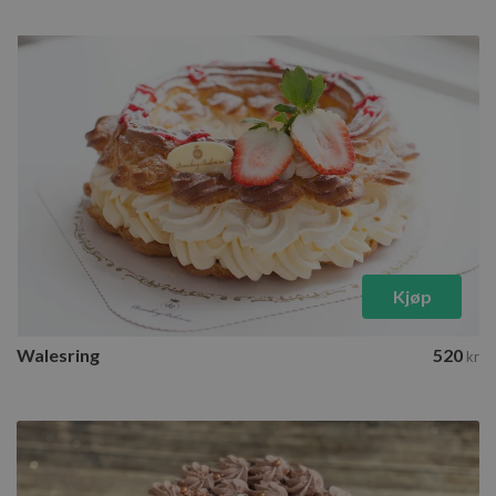
Kjøp
Walesring
520
kr